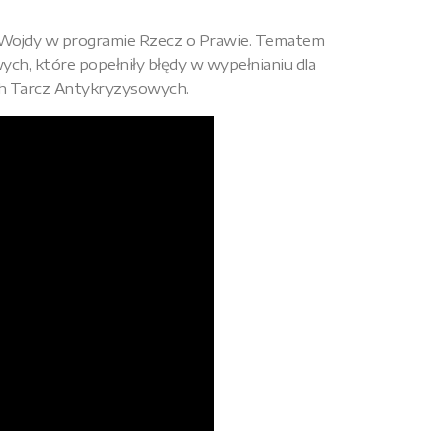
 Wojdy w programie Rzecz o Prawie. Tematem
h, które popełniły błędy w wypełnianiu dla
h Tarcz Antykryzysowych.