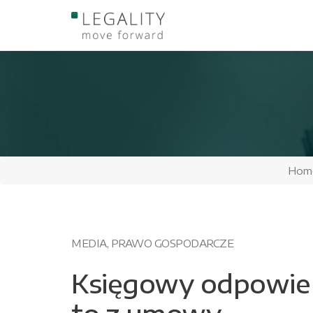
Przejdź
do
treści
Hom
MEDIA
,
PRAWO GOSPODARCZE
Księgowy odpowie 