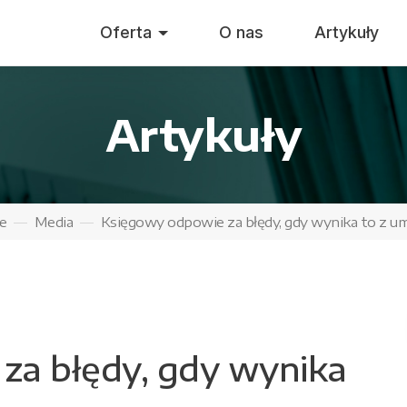
Oferta
O nas
Artykuły
Artykuły
e
Media
Księgowy odpowie za błędy, gdy wynika to z u
za błędy, gdy wynika