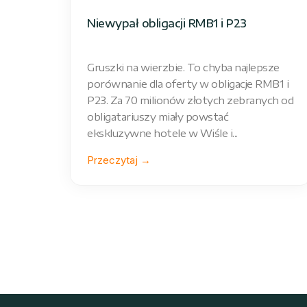
Niewypał obligacji RMB1 i P23
Gruszki na wierzbie. To chyba najlepsze
porównanie dla oferty w obligacje RMB1 i
P23. Za 70 milionów złotych zebranych od
obligatariuszy miały powstać
ekskluzywne hotele w Wiśle i...
Przeczytaj →